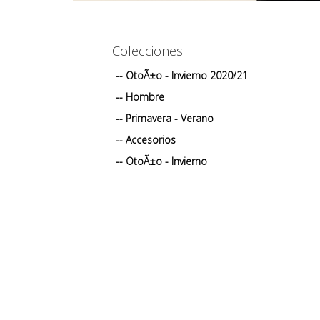
Colecciones
-- OtoÃ±o - Invierno 2020/21
-- Hombre
-- Primavera - Verano
-- Accesorios
-- OtoÃ±o - Invierno