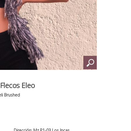
Flecos Eleo
li Brushed
Dirección: Mz P1-03 Los Incas