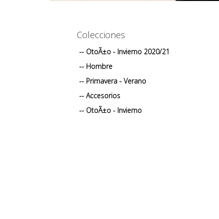
Colecciones
-- OtoÃ±o - Invierno 2020/21
-- Hombre
-- Primavera - Verano
-- Accesorios
-- OtoÃ±o - Invierno