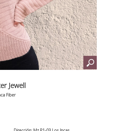
er Jewell
aca Fiber
Dirección: Mz P1-03 Los Incas