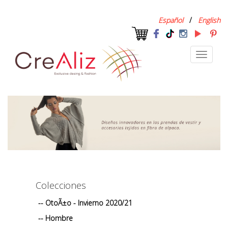
Español
/
English
Toggle
navigati
Colecciones
-- OtoÃ±o - Invierno 2020/21
-- Hombre